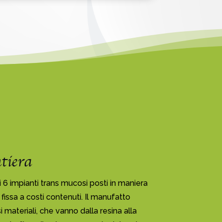
tiera
i 6 impianti trans mucosi posti in maniera
fissa a costi contenuti. Il manufatto
 materiali, che vanno dalla resina alla