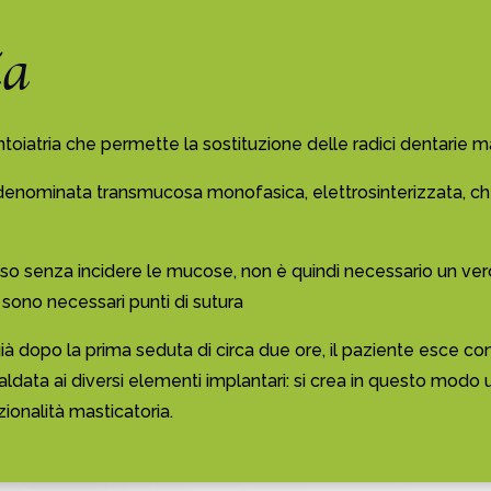
ia
toiatria che permette la sostituzione delle radici dentarie man
a denominata transmucosa monofasica, elettrosinterizzata, c
’osso senza incidere le mucose, non è quindi necessario un ver
on sono necessari punti di sutura
ià dopo la prima seduta di circa due ore, il paziente esce con
aldata ai diversi elementi implantari: si crea in questo modo u
ionalità masticatoria.