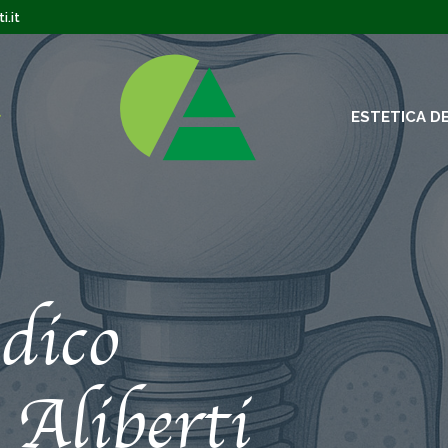
i.it
ESTETICA D
dico
 Aliberti