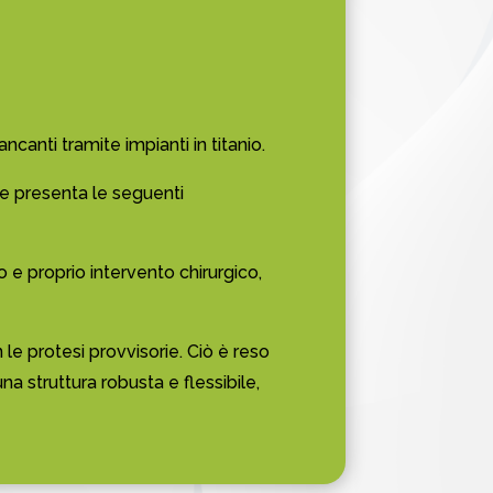
canti tramite impianti in titanio.
he presenta le seguenti
o e proprio intervento chirurgico,
 le protesi provvisorie. Ciò è reso
na struttura robusta e flessibile,