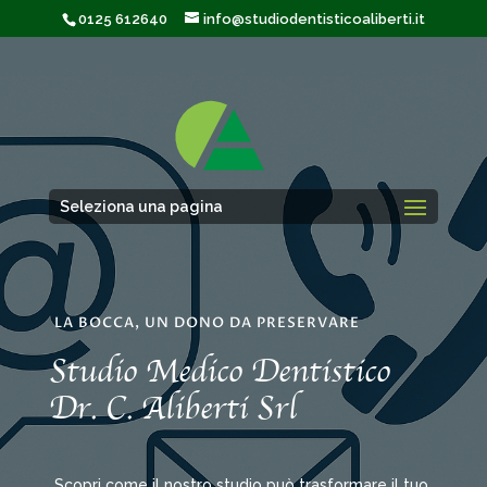
0125 612640
info@studiodentisticoaliberti.it
Seleziona una pagina
LA BOCCA, UN DONO DA PRESERVARE
Studio Medico Dentistico
Dr. C. Aliberti Srl
Scopri come il nostro studio può trasformare il tuo