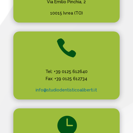
Via Emilio Pinchia, 2
10015 Ivrea (TO)

Tel: +39 0125 612640
Fax: +39 0125 612734
info@studiodentisticoaliberti.it
