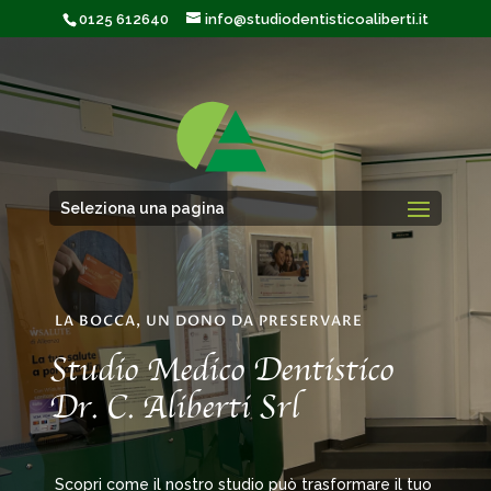
0125 612640
info@studiodentisticoaliberti.it
Seleziona una pagina
LA BOCCA, UN DONO DA PRESERVARE
Studio Medico Dentistico
Dr. C. Aliberti Srl
Scopri come il nostro studio può trasformare il tuo